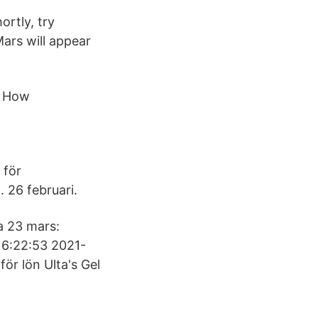
ortly, try
Mars will appear
. How
 för
. 26 februari.
a 23 mars:
16:22:53 2021-
ör lön Ulta's Gel