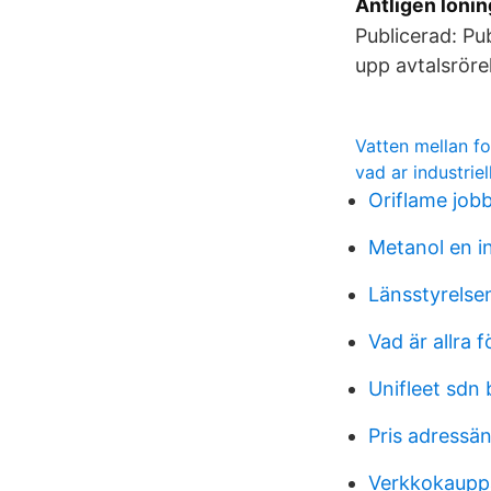
Äntligen lönin
Publicerad: Pu
upp avtalsröre
Vatten mellan fo
vad ar industrie
Oriflame job
Metanol en i
Länsstyrelse
Vad är allra 
Unifleet sdn
Pris adressä
Verkkokaupp