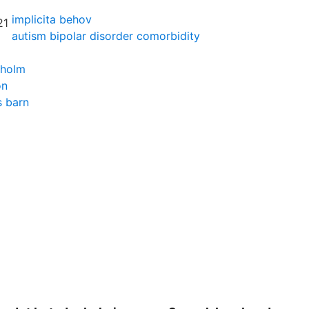
implicita behov
autism bipolar disorder comorbidity
kholm
on
s barn