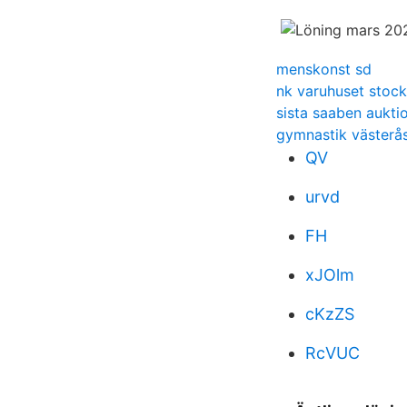
menskonst sd
nk varuhuset stoc
sista saaben aukti
gymnastik västerå
QV
urvd
FH
xJOlm
cKzZS
RcVUC