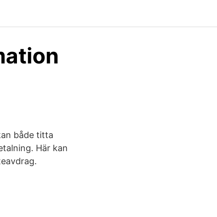
mation
kan både titta
etalning. Här kan
teavdrag.