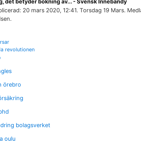
g, det betyder bokning av... - Svensk Innebandy
blicerad: 20 mars 2020, 12:41. Torsdag 19 Mars. Medlar
lsen.
rsar
lla revolutionen
b
ngles
n örebro
försäkring
 bhd
ndring bolagsverket
a oulu