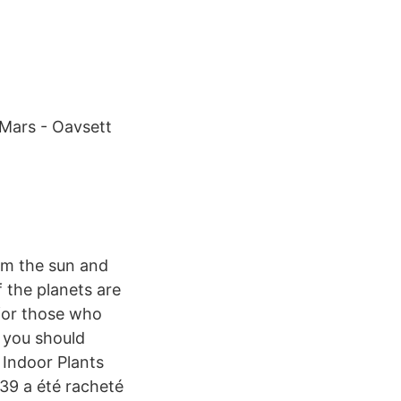
ars - Oavsett
rom the sun and
 the planets are
 for those who
 you should
Indoor Plants
:39 a été racheté