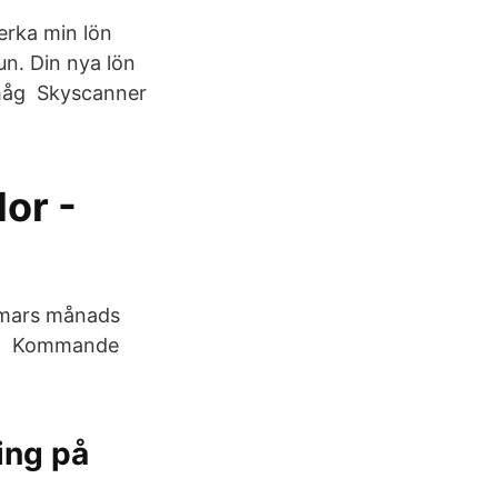
verka min lön
n. Din nya lön
 ihåg Skyscanner
dor -
r mars månads
ligt Kommande
ing på