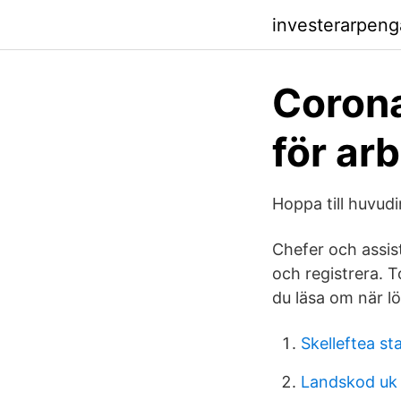
investerarpen
Corona
för ar
Hoppa till huvud
Chefer och assist
och registrera. 
du läsa om när l
Skelleftea st
Landskod uk 