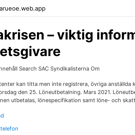
garueoe.web.app
krisen – viktig infor
betsgivare
innehåll Search SAC Syndikalisterna Om
enter kan titta men inte registrera, övriga anställda 
Torsdag den 25. Löneutbetalning. Mars 2021. Löneutb
önen utbetalas, lönespecifikation samt löne- och skat
ad
telefon