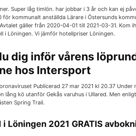
ner. Super låg timlön. har jobbar i 3 år och kan ej på
 för kommunalt anställda Lärare i Östersunds kommu
l. Avtalet gäller från 2020-04-01 till 2021-03-31. Kom
ell i Löningen. Vi jämför hotellpriser Löningen.
du dig inför vårens löprun
ne hos Intersport
oronaviruset Publicerad 27 mar 2021 kl 20.37 Unde
 en lång kö utanför Gekås varuhus i Ullared. Men en
ten Spring Trail.
l i Löningen 2021 GRATIS avbokn