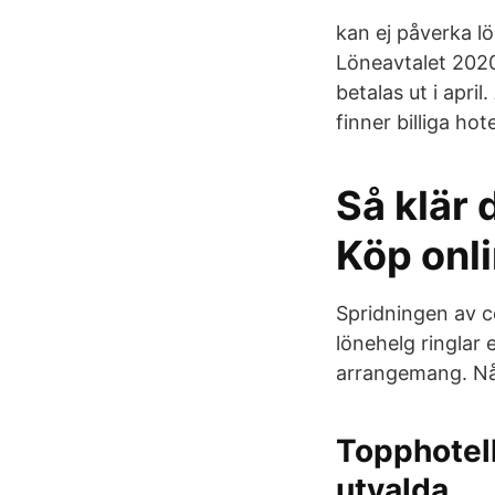
kan ej påverka lö
Löneavtalet 2020
betalas ut i apri
finner billiga hot
Så klär 
Köp onli
Spridningen av c
lönehelg ringlar
arrangemang. Nås
Topphotel
utvalda