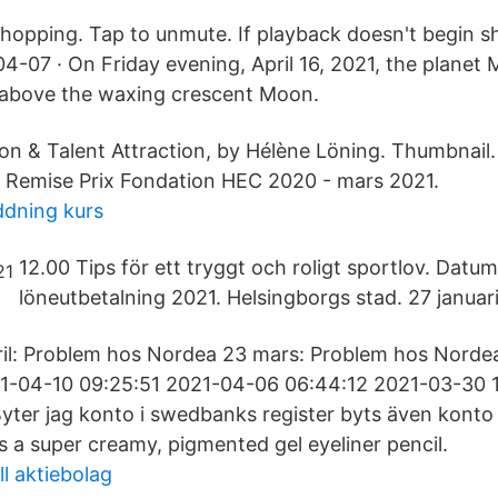
Shopping. Tap to unmute. If playback doesn't begin sh
4-07 · On Friday evening, April 16, 2021, the planet 
 above the waxing crescent Moon.
tion & Talent Attraction, by Hélène Löning. Thumbnail
 Remise Prix Fondation HEC 2020 - mars 2021.
ddning kurs
12.00 Tips för ett tryggt och roligt sportlov. Datum
löneutbetalning 2021. Helsingborgs stad. 27 januari
ril: Problem hos Nordea 23 mars: Problem hos Norde
1-04-10 09:25:51 2021-04-06 06:44:12 2021-03-30 
yter jag konto i swedbanks register byts även konto f
is a super creamy, pigmented gel eyeliner pencil.
ll aktiebolag