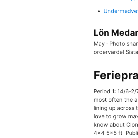
Undermedvet
Lön Medar
May · Photo sh
ordervärde! Sista
Feriepra
Period 1: 14/6-2
most often the al
lining up across 
love to grow ma
know about Clon
4x4 5x5 ft Publié