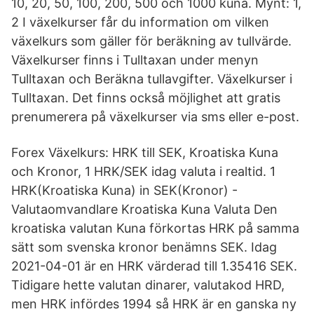
10, 20, 50, 100, 200, 500 och 1000 kuna. Mynt: 1,
2 I växelkurser får du information om vilken
växelkurs som gäller för beräkning av tullvärde.
Växelkurser finns i Tulltaxan under menyn
Tulltaxan och Beräkna tullavgifter. Växelkurser i
Tulltaxan. Det finns också möjlighet att gratis
prenumerera på växelkurser via sms eller e-post.
Forex Växelkurs: HRK till SEK, Kroatiska Kuna
och Kronor, 1 HRK/SEK idag valuta i realtid. 1
HRK(Kroatiska Kuna) in SEK(Kronor) -
Valutaomvandlare Kroatiska Kuna Valuta Den
kroatiska valutan Kuna förkortas HRK på samma
sätt som svenska kronor benämns SEK. Idag
2021-04-01 är en HRK värderad till 1.35416 SEK.
Tidigare hette valutan dinarer, valutakod HRD,
men HRK infördes 1994 så HRK är en ganska ny