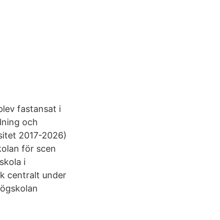
lev fastansat i
dning och
rsitet 2017-2026)
olan för scen
kola i
k centralt under
högskolan