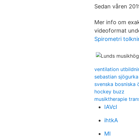
Sedan våren 201
Mer info om exak
videoformat unde
Spirometri tolkn
ventilation utbild
sebastian sjögurka
svenska bosniska 
hockey buzz
musiktherapie tran
IAVcl
ihtkA
MI