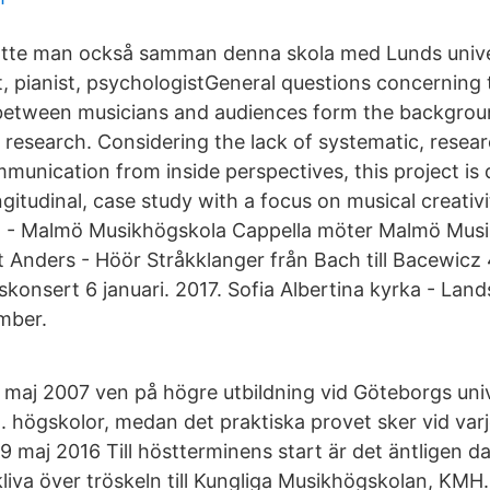
satte man också samman denna skola med Lunds unive
, pianist, psychologistGeneral questions concerning 
etween musicians and audiences form the backgroun
ic research. Considering the lack of systematic, rese
mmunication from inside perspectives, this project is
ngitudinal, case study with a focus on musical creativi
 - Malmö Musikhögskola Cappella möter Malmö Musi
 Anders - Höör Stråkklanger från Bach till Bacewicz 4
konsert 6 januari. 2017. Sofia Albertina kyrka - Lan
mber.
maj 2007 ven på högre utbildning vid Göteborgs univ
. högskolor, medan det praktiska provet sker vid var
 maj 2016 Till höstterminens start är det äntligen da
kliva över tröskeln till Kungliga Musikhögskolan, KM