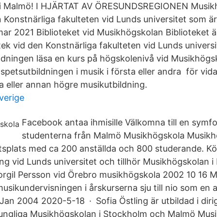
 i Malmö! I HJÄRTAT AV ÖRESUNDSREGIONEN Musikh
n Konstnärliga fakulteten vid Lunds universitet som ä
ar 2021 Biblioteket vid Musikhögskolan Biblioteket är
otek vid den Konstnärliga fakulteten vid Lunds universit
ldningen läsa en kurs på högskolenivå vid Musikhögs
 spetsutbildningen i musik i första eller andra för vid
 eller annan högre musikutbildning.
sverige
Facebook antaa ihmisille Välkomna till en sym
studenterna från Malmö Musikhögskola Musikh
betsplats med ca 200 anställda och 800 studerande. K
ng vid Lunds universitet och tillhör Musikhögskolan i
orgil Persson vid Örebro musikhögskola 2002 10 16 M
sikundervisningen i årskurserna sju till nio som en a
Jan 2004 2020-5-18 · Sofia Östling är utbildad i diri
Kungliga Musikhögskolan i Stockholm och Malmö Musi