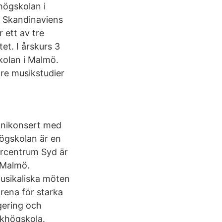
ögskolan i
r Skandinaviens
 ett av tre
et. I årskurs 3
kolan i Malmö.
are musikstudier
fonikonsert med
ögskolan är en
örcentrum Syd är
 Malmö.
usikaliska möten
rena för starka
gering och
khögskola.