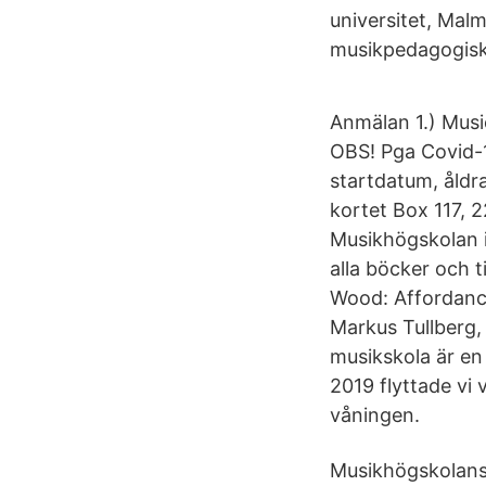
universitet, Mal
musikpedagogiska 
Anmälan 1.) Music
OBS! Pga Covid-1
startdatum, åldra
kortet Box 117, 
Musikhögskolan i
alla böcker och t
Wood: Affordance
Markus Tullberg,
musikskola är e
2019 flyttade vi 
våningen.
Musikhögskolans