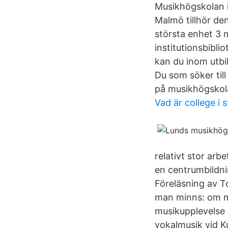
Musikhögskolan
Malmö tillhör de
största enhet 3 m
institutionsbibli
kan du inom utbi
Du som söker till
på musikhögskola
Vad är college i 
relativt stor ar
en centrumbildni
Föreläsning av T
man minns: om mu
musikupplevelse 
vokalmusik vid 