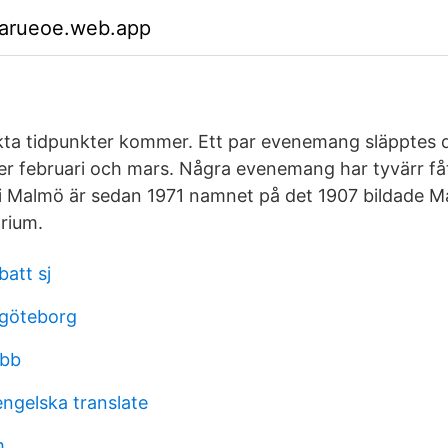
garueoe.web.app
ta tidpunkter kommer. Ett par evenemang släpptes d
r februari och mars. Några evenemang har tyvärr fått 
i Malmö är sedan 1971 namnet på det 1907 bildade 
rium.
att sj
 göteborg
obb
engelska translate
m