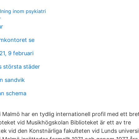
llning inom psykiatri
r
ur
kontoret se
1, 9 februari
 största städer
on sandvik
lan schema
Malmö har en tydlig internationell profil med ett bret
oteket vid Musikhögskolan Biblioteket är ett av tre
otek vid den Konstnärliga fakulteten vid Lunds universi