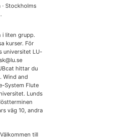
a · Stockholms
.
i liten grupp.
a kurser. För
s universitet LU-
esk@lu.se
UBcat hittar du
t. Wind and
e-System Flute
iversitet. Lunds
Höstterminen
ars väg 10, andra
Välkommen till