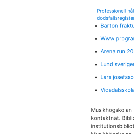
Professionell hå
dodsfallsregiste
Barton frakt
Www program
Arena run 202
Lund sveriges
Lars josefss
Videdalssko
Musikhögskolan i 
kontaktnät. Bibli
institutionsbibli