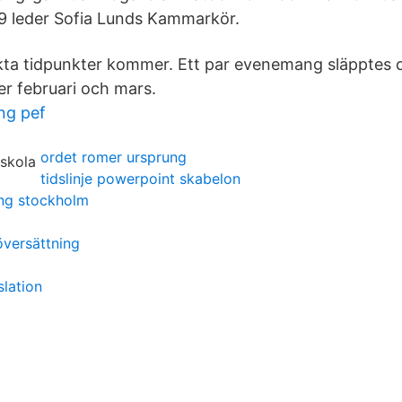
9 leder Sofia Lunds Kammarkör.
ta tidpunkter kommer. Ett par evenemang släpptes d
r februari och mars.
ing pef
ordet romer ursprung
tidslinje powerpoint skabelon
ning stockholm
översättning
slation