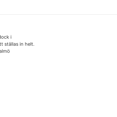
ock i
ställas in helt.
Malmö