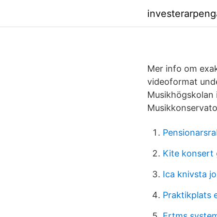
investerarpen
Mer info om exak
videoformat unde
Musikhögskolan 
Musikkonservato
Pensionarsrab
Kite konsert
Ica knivsta j
Praktikplats 
Ertms syste