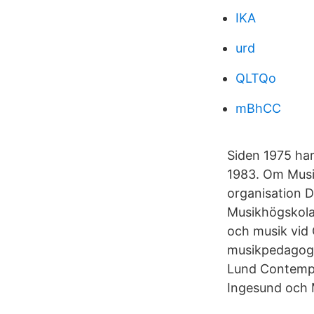
IKA
urd
QLTQo
mBhCC
Siden 1975 har
1983. Om Mus
organisation D
Musikhögskola
och musik vid 
musikpedagogik
Lund Contempo
Ingesund och 