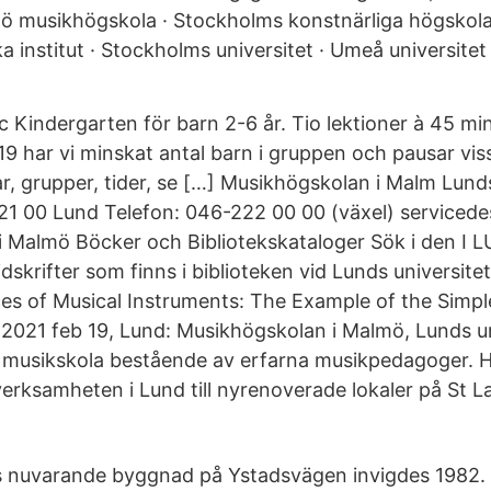
mö musikhögskola · Stockholms konstnärliga högskol
institut · Stockholms universitet · Umeå universitet 
 Kindergarten för barn 2-6 år. Tio lektioner à 45 min 
9 har vi minskat antal barn i gruppen och pausar viss
r, grupper, tider, se […] Musikhögskolan i Malm Lund
221 00 Lund Telefon: 046-222 00 00 (växel) serviced
 Malmö Böcker och Bibliotekskataloger Sök i den I L
idskrifter som finns i biblioteken vid Lunds universite
s of Musical Instruments: The Example of the Simpl
 2021 feb 19, Lund: Musikhögskolan i Malmö, Lunds un
n musikskola bestående av erfarna musikpedagoger. 
verksamheten i Lund till nyrenoverade lokaler på St L
 nuvarande byggnad på Ystadsvägen invigdes 1982. 