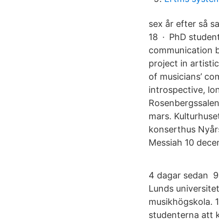
sex år efter så 
18 · PhD student
communication b
project in artist
of musicians’ co
introspective, lo
Rosenbergssalen
mars. Kulturhuset
konserthus Nyårs
Messiah 10 dece
4 dagar sedan 9 
Lunds universitet
musikhögskola. 19
studenterna att 