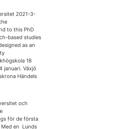
rsitet 2021-3-
the
d to this PhD
arch-based studies
 designed as an
ty
khögskola 18
 januari. Växjö
dskrona Händels
ersitet och
je
gs för de första
H. Med en Lunds