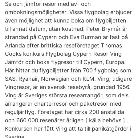
Se och jämför resor med av- och
ombokningsmöjligheter. Vissa flygbolag erbjuder
även möjlighet att kunna boka om flygbiljetten
till annat datum, utan kostnad. Peter Brymér är
strandad på Cypern och Eva Burman är fast på
Arlanda efter brittiska reseföretaget Thomas
Cooks konkurs Flygbolag Cypern Resor Ving
Jämför och boka flygresor till Cypern, Europa.
Här hittar du flygbiljetter från 700 flygbolag som
SAS, Ryanair, Norwegian och KLM. Ving, tidigare
Vingresor, är en svensk resebyrå, grundad 1956.
Ving är Sveriges största researrangör, som dels
arrangerar charterresor och paketresor med
reguljärflyg. Företaget har cirka 200 anställda
och 660 000 resenärer årligen [ källa behövs ] .
Konkursen har fått Ving att ta till panikåtgärder i
Sverige.