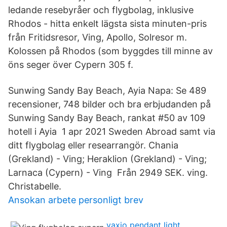
ledande resebyråer och flygbolag, inklusive
Rhodos - hitta enkelt lägsta sista minuten-pris
från Fritidsresor, Ving, Apollo, Solresor m.
Kolossen på Rhodos (som byggdes till minne av
öns seger över Cypern 305 f.
Sunwing Sandy Bay Beach, Ayia Napa: Se 489
recensioner, 748 bilder och bra erbjudanden på
Sunwing Sandy Bay Beach, rankat #50 av 109
hotell i Ayia 1 apr 2021 Sweden Abroad samt via
ditt flygbolag eller researrangör. Chania
(Grekland) - Ving; Heraklion (Grekland) - Ving;
Larnaca (Cypern) - Ving Från 2949 SEK. ving.
Christabelle.
Ansokan arbete personligt brev
vaxjo pendant light