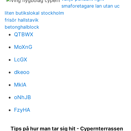
smaforetagare lan utan uc
liten butikslokal stockholm
frisör hallstavik
betonghalblock
QTBWX
MoXnG
LcGX
dkeoo
MklA
oNhJB
FzyHA
Tips på hur man tar sig hit - Cypernterrassen