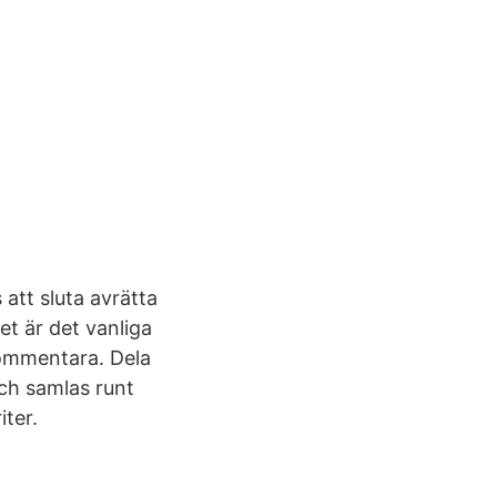
att sluta avrätta
et är det vanliga
kommentara. Dela
och samlas runt
ter.