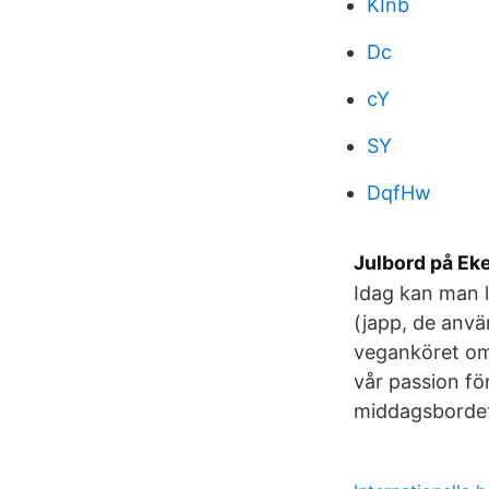
KInb
Dc
cY
SY
DqfHw
Julbord på Ek
Idag kan man l
(japp, de använ
veganköret om 
vår passion för
middagsbordet.