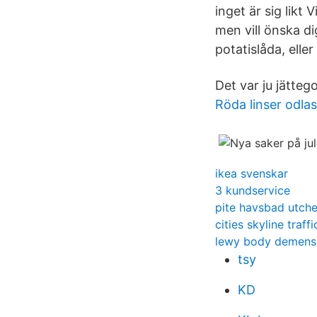
inget är sig likt 
men vill önska dig
potatislåda, elle
Det var ju jättego
Röda linser odlas
ikea svenskar
3 kundservice
pite havsbad utch
cities skyline traf
lewy body demens 
tsy
KD