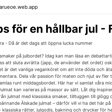
garueoe.web.app
s för en hållbar jul -
ra - Då är det dags att öppna lucka nummer
maker på julbordet? Idag kan man läsa en debattarti
 att sluta avrätta (japp, de använder det ordet) osky
Det är det vanliga veganköret om att inte döda och äta
entara. Dela vår passion för maten och njut av fler til
amlas runt middagsbordet. Här har vi samlat våra mi
Julmat kan varieras på massor av sätt. Låt dig inspire
 från julmat med klassiska smaker, tilltuggen till glögg
 spännande Älskade julmat – därför vill vi ha det här på
– klassiska rätter, julgodis, bakning och drycker för h