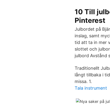
10 Till ju
Pinterest
Julbordet på Bjä
inslag, samt myck
tid att ta in mer
slottet och julbo
julbord Avstånd 
Traditionellt Jul
långt tillbaka i t
missa. 1.
Tala instrument