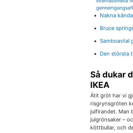
Internationella 
gennemgangsafb
Nakna kända
Bruce spring
Samboavtal g
Den största 
Så dukar d
IKEA
Ätit gröt har vi 
risgrynsgröten ko
julfirandet. Man 
julgrönsaker – oc
köttbullar, och 