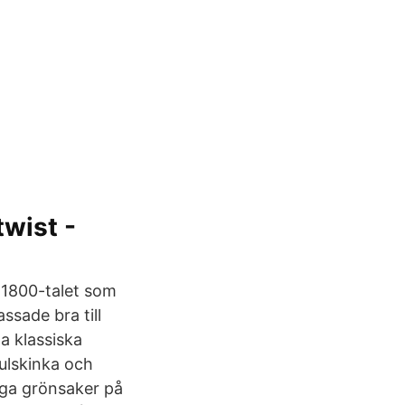
wist -
å 1800-talet som
ssade bra till
a klassiska
julskinka och
nga grönsaker på