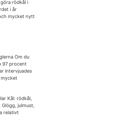
 göra rödkål i
det i år
 och mycket nytt
eglerna Om du
h 97 procent
ar intervjuades
d, mycket
ar Kål: rödkål,
 Glögg, julmust,
 relativt