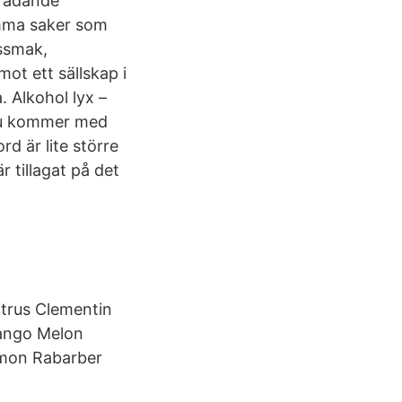
n rådande
amma saker som
kssmak,
t ett sällskap i
. Alkohol lyx –
 du kommer med
rd är lite större
är tillagat på det
trus Clementin
Mango Melon
mmon Rabarber