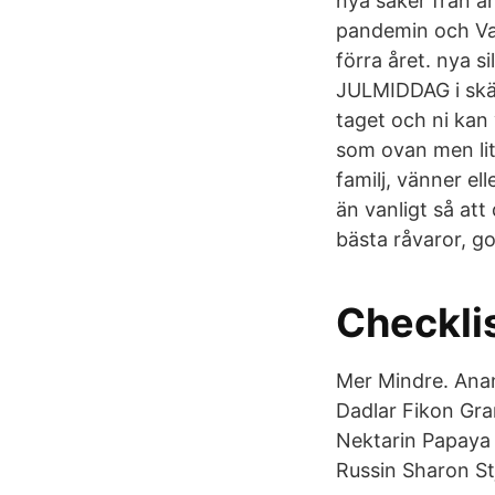
nya saker från år 
pandemin och Vad
förra året. nya 
JULMIDDAG i skä
taget och ni kan 
som ovan men li
familj, vänner ell
än vanligt så att 
bästa råvaror, g
Checklis
Mer Mindre. Anan
Dadlar Fikon Gr
Nektarin Papaya
Russin Sharon St