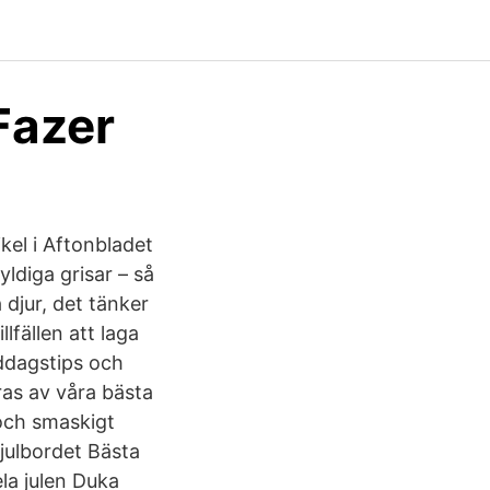
 Fazer
kel i Aftonbladet
ldiga grisar – så
 djur, det tänker
lfällen att laga
ddagstips och
ras av våra bästa
 och smaskigt
 julbordet Bästa
ela julen Duka