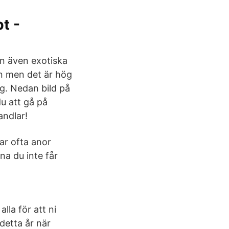
t -
en även exotiska
en men det är hög
jag. Nedan bild på
du att gå på
andlar!
ar ofta anor
rna du inte får
alla för att ni
 detta år när