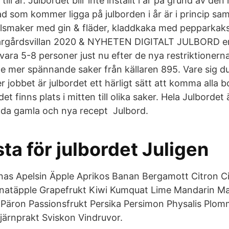
till år. Julbordet blir inte inställt i år på grund av de
 som kommer ligga på julborden i år är i princip s
sillsmaker med gin & fläder, kladdkaka med pepparka
rgårdsvillan 2020 & NYHETEN DIGITALT JULBORD emo
vara 5-8 personer just nu efter de nya restriktionerna
te mer spännande saker från källaren 895. Vare sig
er jobbet är julbordet ett härligt sätt att komma alla bo
det finns plats i mitten till olika saker. Hela Julbordet 
oda gamla och nya recept Julbord.
ta för julbordet Juligen
as Apelsin Äpple Aprikos Banan Bergamott Citron Ci
anatäpple Grapefrukt Kiwi Kumquat Lime Mandarin 
 Päron Passionsfrukt Persika Persimon Physalis Plo
järnprakt Sviskon Vindruvor.