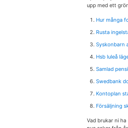
upp med ett grön
Hur många fo
Rusta ingels
Syskonbarn a
Hsb luleå läg
Samlad pens
Swedbank dol
Kontoplan st
Försäljning 
Vad brukar ni ha 