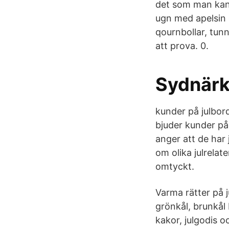
det som man kan g
ugn med apelsin o
qournbollar, tun
att prova. 0.
Sydnärk
kunder på julbo
bjuder kunder på
anger att de har
om olika julrelate
omtyckt.
Varma rätter på j
grönkål, brunkål 
kakor, julgodis o