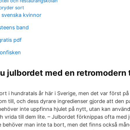
hotell och restaurangskolan
ryder sort
 svenska kvinnor
steens band
ratis pdf
tonfisken
u julbordet med en retromodern t
gjort i hundratals år här i Sverige, men det var först p
m till, och dess dyrare ingredienser gjorde att den pa
behöver inte uppfinna hjulet på nytt, utan kan använd
h vrida till dem lite. – Julbordet förknippas ofta med 
de behöver man inte ta bort, men det finns också må