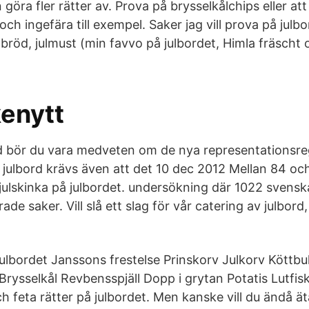
öra fler rätter av. Prova på brysselkålchips eller att
ch ingefära till exempel. Saker jag vill prova på julbor
nbröd, julmust (min favvo på julbordet, Himla fräscht
enytt
rd bör du vara medveten om de nya representationsr
 julbord krävs även att det 10 dec 2012 Mellan 84 oc
 julskinka på julbordet. undersökning där 1022 svensk
rade saker. Vill slå ett slag för vår catering av julbor
ulbordet Janssons frestelse Prinskorv Julkorv Köttbull
Brysselkål Revbensspjäll Dopp i grytan Potatis Lutfisk
ch feta rätter på julbordet. Men kanske vill du ändå äta