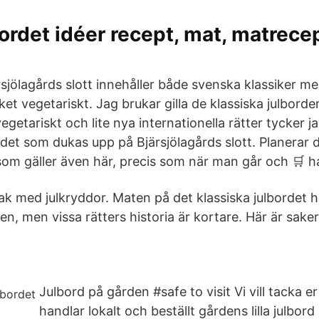
lbordet idéer recept, mat, matrecep
rsjölagårds slott innehåller både svenska klassiker m
et vegetariskt. Jag brukar gilla de klassiska julbord
 vegetariskt och lite nya internationella rätter tycker 
rdet som dukas upp på Bjärsjölagårds slott. Planerar 
som gäller även här, precis som när man går och 🛒 h
bak med julkryddor. Maten på det klassiska julbordet h
iden, men vissa rätters historia är kortare. Här är sake
Julbord på gården #safe to visit Vi vill tacka er 
handlar lokalt och beställt gårdens lilla julbord