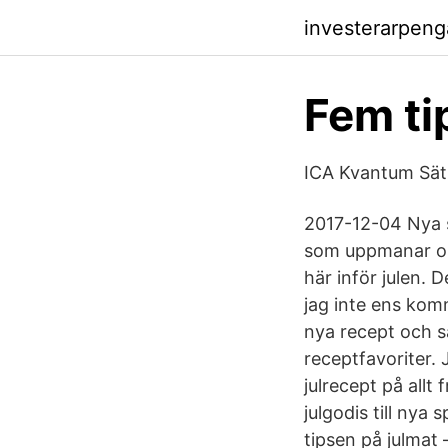
investerarpen
Fem tip
ICA Kvantum Sät
2017-12-04 Nya s
som uppmanar oss
här inför julen. 
jag inte ens komm
nya recept och s
receptfavoriter. 
julrecept på allt
julgodis till nya
tipsen på julmat 