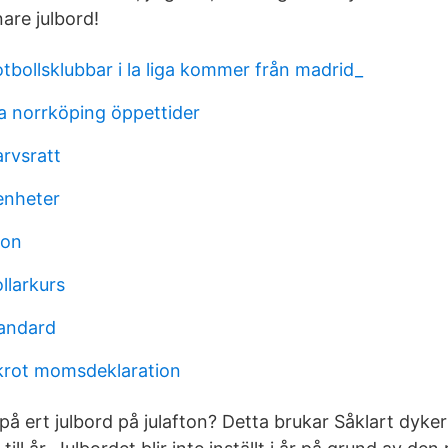
are julbord!
tbollsklubbar i la liga kommer från madrid_
ta norrköping öppettider
rvsratt
enheter
ion
larkurs
andard
skrot momsdeklaration
på ert julbord på julafton? Detta brukar Såklart dyke