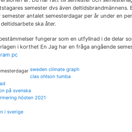
betstagares semester dvs även deltidsbrandmännens.
 semester antalet semesterdagar per år under en per
eltidsarbete ska åter.
estämmelser fungerar som en utfyllnad i de delar som
rlagen i korthet En Jag har en fråga angående semes
gram pc
sweden climate graph
clas ohlson tumba
nad
ion på svenska
rmering hösten 2021
n i sverige