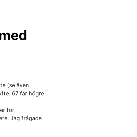
d med
ete (se även
fte. 67 får högre
a
er för
ete. Jag frågade