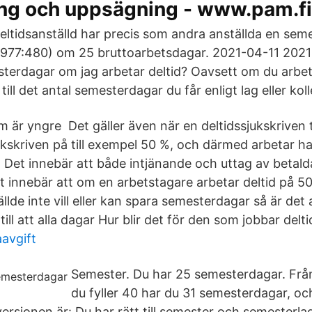
ing och uppsägning - www.pam.fi
eltidsanställd har precis som andra anställda en seme
1977:480) om 25 bruttoarbetsdagar. 2021-04-11 2021
sterdagar om jag arbetar deltid? Oavsett om du arbeta
 till det antal semesterdagar du får enligt lag eller koll
m är yngre Det gäller även när en deltidssjukskriven 
ukskriven på till exempel 50 %, och därmed arbetar ha
Det innebär att både intjänande och uttag av betal
et innebär att om en arbetstagare arbetar deltid på 5
lde inte vill eller kan spara semesterdagar så är det
till att alla dagar Hur blir det för den som jobbar delti
aavgift
Semester. Du har 25 semesterdagar. Frå
du fyller 40 har du 31 semesterdagar, oc
versionen är: Du har rätt till semester och semesterl