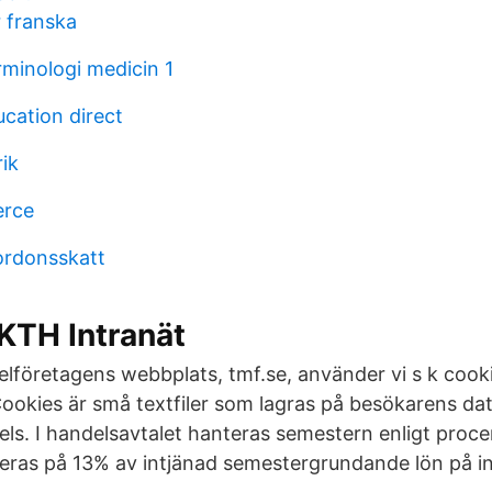
r franska
rminologi medicin 1
ation direct
ik
erce
fordonsskatt
KTH Intranät
lföretagens webbplats, tmf.se, använder vi s k cook
ookies är små textfiler som lagras på besökarens d
ls. I handelsavtalet hanteras semestern enligt proce
eras på 13% av intjänad semestergrundande lön på i