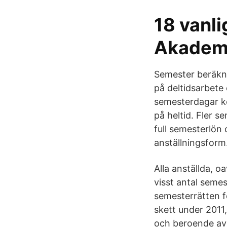
18 vanli
Akademi
Semester beräknas
på deltidsarbete 
semesterdagar ko
på heltid. Fler s
full semesterlön 
anställningsform
Alla anställda, 
visst antal seme
semesterrätten f
skett under 2011
och beroende av