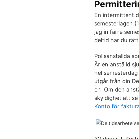
Permitter
En intermittent d
semesterlagen (
jag in färre seme
deltid har du rätt
Polisanställda so
Är en anställd sj
hel semesterdag 
utgår från din D
en Om den anstäl
skyldighet att se 
Konto för faktur
32 dagar. I Kort