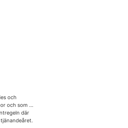
ies och
ator och som …
ntregeln där
ntjänandeåret.