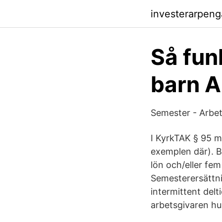
investerarpen
Så fun
barn 
Semester - Arbets
I KyrkTAK § 95 m
exemplen där). B
lön och/eller fe
Semesterersättni
intermittent del
arbetsgivaren hu