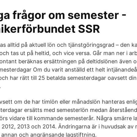
ga frågor om semester -
kerförbundet SSR
 alltid på aktuell lön och tjänstgöringsgrad – den kan
och tas ut på heltid, och vice versa. Går man ner i arb
ntant beräknas ersättningen på deltidslönen även o
emesterdagar Om du varit anställd ett helt intjänandeå
och har rätt till 25 betalda semesterdagar oavsett din 
.
oavsett om de har timlön eller månadslön hanteras enl
sterdagar ersätts med semesterlön medan återståend
örs vidare till kommande semesterår. Några smärre l
, 2012, 2013 och 2014. Ändringarna är i huvudsak av r
 annan och angränsande lagstiftning.