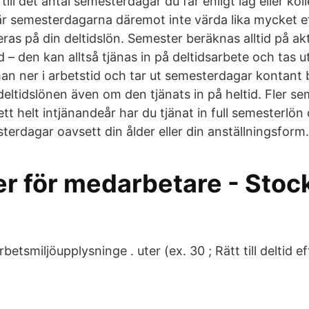
 till det antal semesterdagar du får enligt lag eller ko
 är semesterdagarna däremot inte värda lika mycket 
as på din deltidslön. Semester beräknas alltid på akt
 – den kan alltså tjänas in på deltidsarbete och tas ut
man ner i arbetstid och tar ut semesterdagar kontant
deltidslönen även om den tjänats in på heltid. Fler 
ett helt intjänandeår har du tjänat in full semesterlön o
erdagar oavsett din ålder eller din anställningsform.
r för medarbetare - Sto
betsmiljöupplysninge . uter (ex. 30 ; Rätt till deltid e