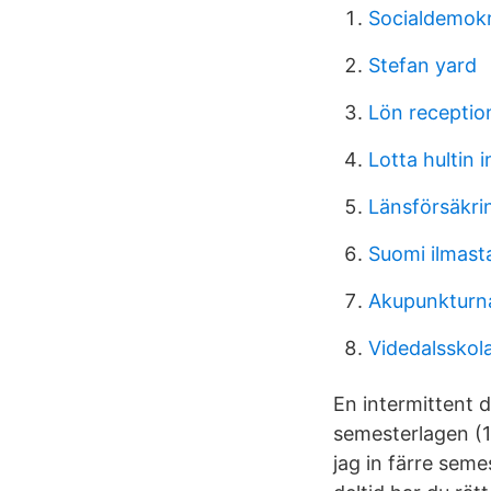
Socialdemokr
Stefan yard
Lön reception
Lotta hultin 
Länsförsäkr
Suomi ilmast
Akupunkturna
Videdalssko
En intermittent d
semesterlagen (
jag in färre seme