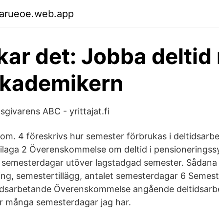
garueoe.web.app
kar det: Jobba delti
Akademikern
givarens ABC - yrittajat.fi
om. 4 föreskrivs hur semester förbrukas i deltidsarb
ilaga 2 Överenskommelse om deltid i pensioneringssy
m semesterdagar utöver lagstadgad semester. Sådan
ng, semestertillägg, antalet semesterdagar 6 Semest
tidsarbetande Överenskommelse angående deltidsarb
r många semesterdagar jag har.