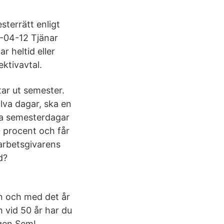
sterrätt enligt
-04-12 Tjänar
r heltid eller
ektivavtal.
tar ut semester.
lva dagar, ska en
da semesterdagar
0 procent och får
 arbetsgivarens
d?
n och med det år
h vid 50 år har du
agen SemL,