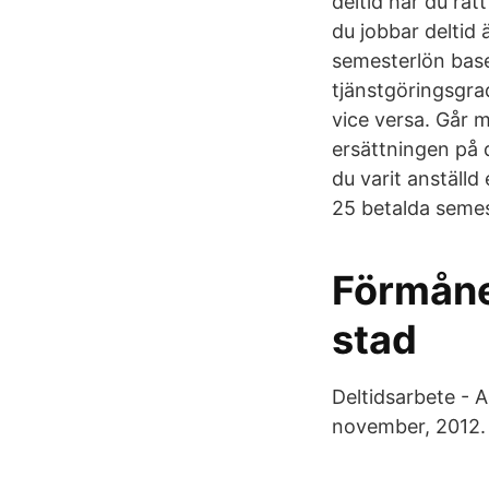
deltid har du rätt
du jobbar deltid
semesterlön baser
tjänstgöringsgrad
vice versa. Går 
ersättningen på 
du varit anställd 
25 betalda semest
Förmåne
stad
Deltidsarbete - Ar
november, 2012.