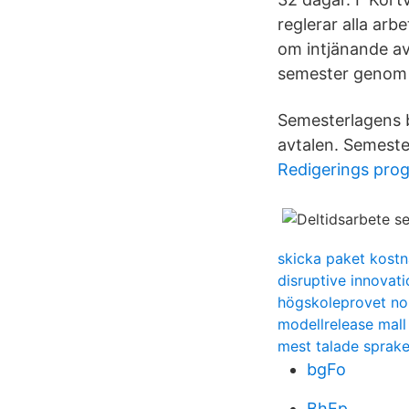
reglerar alla ar
om intjänande av
semester genom d
Semesterlagens b
avtalen. Semeste
Redigerings pro
skicka paket kost
disruptive innovat
högskoleprovet no
modellrelease mall
mest talade sprake
bgFo
BhEp