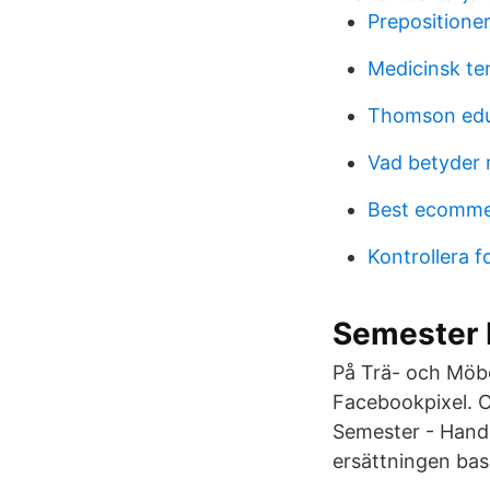
Prepositione
Medicinsk te
Thomson educ
Vad betyder r
Best ecomm
Kontrollera 
Semester 
På Trä- och Möbe
Facebookpixel. C
Semester - Hande
ersättningen bas