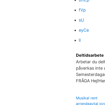
fVp
sU
eyCe
lI
Deltidsarbete
Arbetar du del
påverkas inte 
Semesterdagar 
FRÅGA Hej!Har 
Musikal rent
arrendeavtal jo