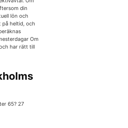
llektivavtal. Om
eftersom din
uell lön och
 på heltid, och
 beräknas
semesterdagar Om
ch har rätt till
ckholms
fter 65? 27