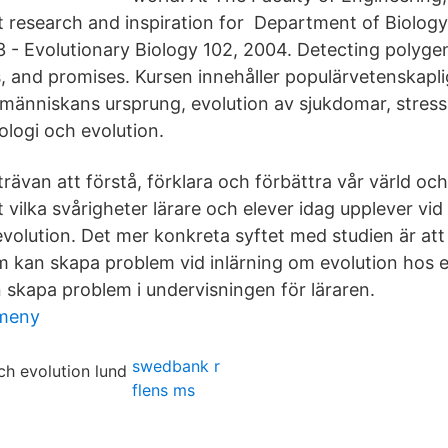
nt research and inspiration for Department of Biology
23‬‬ - ‪Evolutionary Biology‬ 102, 2004. Detecting polyge
s, and promises. Kursen innehåller populärvetenskapli
människans ursprung, evolution av sjukdomar, stres
ologi och evolution.
strävan att förstå, förklara och förbättra vår värld o
mt vilka svårigheter lärare och elever idag upplever vi
volution. Det mer konkreta syftet med studien är att
om kan skapa problem vid inlärning om evolution hos e
 skapa problem i undervisningen för läraren.
 meny
swedbank r
flens ms