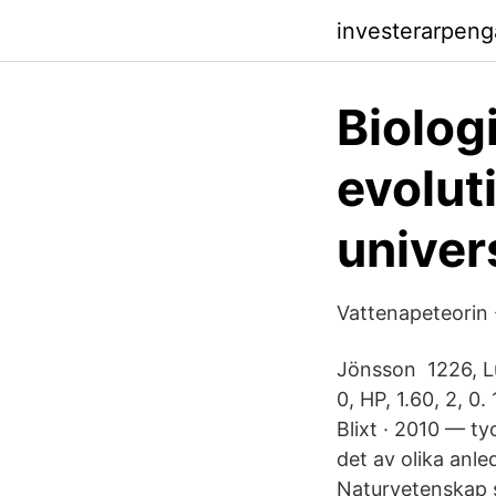
investerarpen
Biolog
evolut
univer
Vattenapeteorin 
Jönsson 1226, Lu
0, HP, 1.60, 2, 0
Blixt · 2010 — ty
det av olika anle
Naturvetenskap s