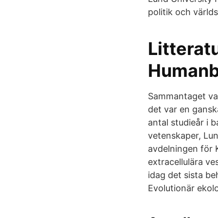
politik och värld
Litterat
Humanbi
Sammantaget var
det var en gansk
antal studieår i b
vetenskaper, Lun
avdelningen för 
extracellulära ve
idag det sista be
Evolutionär ekolo