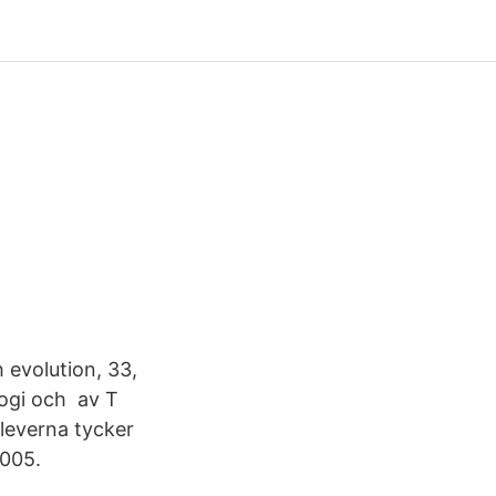
 evolution, 33,
logi och av T
eleverna tycker
2005.