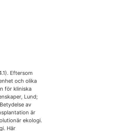
.1). Eftersom
enhet och olika
n för kliniska
tenskaper, Lund;
 Betydelse av
nsplantation är
olutionär ekologi.
gi. Här