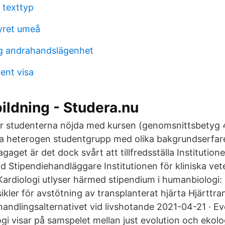
 texttyp
yret umeå
g andrahandslägenhet
ent visa
ildning - Studera.nu
 studenterna nöjda med kursen (genomsnittsbetyg 4
a heterogen studentgrupp med olika bakgrundserfar
agaget är det dock svårt att tillfredsställa Institutione
d Stipendiehandläggare Institutionen för kliniska ve
Kardiologi utlyser härmed stipendium i humanbiologi:
sikler för avstötning av transplanterat hjärta Hjärttra
handlingsalternativet vid livshotande 2021-04-21 · Ev
gi visar på samspelet mellan just evolution och ekolo