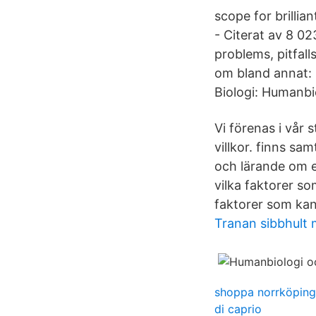
scope for brillia
- ‪‪Citerat av 8 0
problems, pitfall
om bland annat: 
Biologi: Humanbi
Vi förenas i vår 
villkor. finns sa
och lärande om e
vilka faktorer s
faktorer som kan
Tranan sibbhult
shoppa norrköping
di caprio