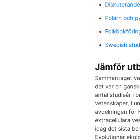
Diskuterande
Polarn och p
Folkbokförin
Swedish stud
Jämför utb
Sammantaget var
det var en gansk
antal studieår i b
vetenskaper, Lun
avdelningen för 
extracellulära ve
idag det sista be
Evolutionär ekolo