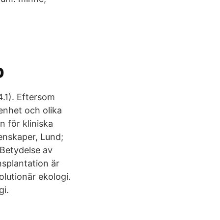
p
.1). Eftersom
enhet och olika
n för kliniska
tenskaper, Lund;
 Betydelse av
nsplantation är
olutionär ekologi.
gi.