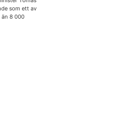
minister Tomas
nde som ett av
r än 8 000