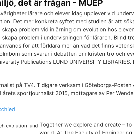
miljö, det är frågan - MUEP
svårigheter lärare och elever idag upplever vid under
tion. Det mer konkreta syftet med studien är att söka
 skapa problem vid inlärning om evolution hos eleven
 skapa problem i undervisningen för läraren. Blind tr
används för att förklara mer än vad det finns vetensk
olmbom som svarar i debatten om kristen tro och ev
iversity Publications LUND UNIVERSITY LIBRARIES. Kr
urnalist på TV4. Tidigare verksam i Göteborgs-Posten 
ll årets sportjournalist 2015, mottagare av Per Wende
schied
Together we explore and create – to 
world. At The Faculty of Engineering,