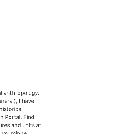
al anthropology.
eneral), I have
historical
h Portal. Find
ures and units at
seum: minne,