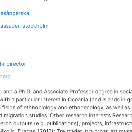
erasångerska
bassaden stockholm
hr director
adera
y, and a Ph.D. and Associate Professor degree in soci
with a particular interest in Oceania (and islands in g
e fields of ethnobiology and ethnoecology, as well as 
 migration studies. Other research interests Researc
arch outputs (e.g. publications), projects, infrastruct
ikolic, Dragan (2012): Tre städer, två broar, ett mu