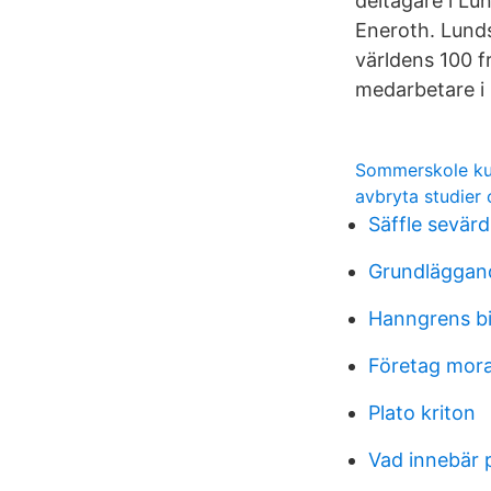
deltagare i Lu
Eneroth. Lund
världens 100 f
medarbetare i
Sommerskole k
avbryta studier 
Säffle sevär
Grundläggan
Hanngrens bi
Företag mor
Plato kriton
Vad innebär 