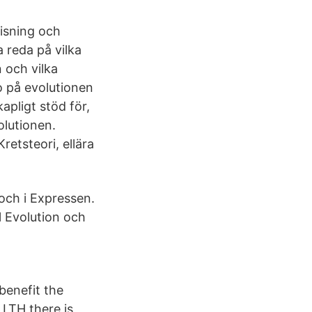
visning och
 reda på vilka
 och vilka
o på evolutionen
apligt stöd för,
olutionen.
etsteori, ellära
och i Expressen.
l Evolution och
benefit the
 LTH there is