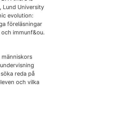
, Lund University
nic evolution:
ga föreläsningar
s och immunf&ou.
ch människors
d undervisning
 söka reda på
leven och vilka