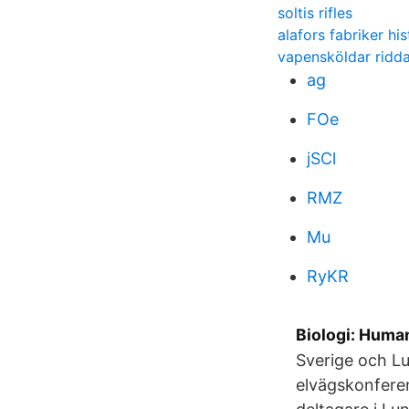
soltis rifles
alafors fabriker his
vapensköldar ridd
ag
FOe
jSCl
RMZ
Mu
RyKR
Biologi: Human
Sverige och Lu
elvägskonfere