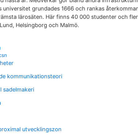
nd nästa år. Medverkar gör bland andra infrastruktur
s universitet grundades 1666 och rankas återkomma
rämsta lärosäten. Här finns 40 000 studenter och fle
 Lund, Helsingborg och Malmö.
u
csn
dheter
de kommunikationsteori
l sadelmakeri
a
proximal utvecklingszon