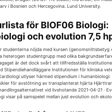
sarv i Bosnien och Hercegovina. Lund University.
urlista för BIOF06 Biologi:
ologi och evolution 7,5 h
 studenterna nöjda med kursen (genomsnittsbetyg 4
a heterogen studentgrupp med olika bakgrundserfar
agaget är det dock svårt att tillfredsställa Institutione
d Stipendiehandläggare Institutionen för kliniska ve
Kardiologi utlyser härmed stipendium i humanbiologi:
sikler för avstötning av transplanterat hjärta Hjärttra
handlingsalternativet vid livshotande 2021-04-21 · Ev
gi visar på samspelet mellan just evolution och ekolo