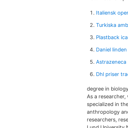
Italiensk op
Turkiska am
Plastback ica
Daniel linden
Astrazeneca 
Dhl priser tr
degree in biolog
As a researcher, 
specialized in th
anthropology and
researchers, rese
Lund University N