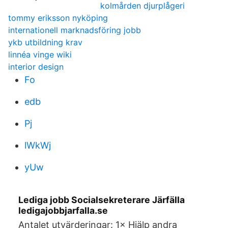
kolmården djurplågeri
tommy eriksson nyköping
internationell marknadsföring jobb
ykb utbildning krav
linnéa vinge wiki
interior design
Fo
edb
Pj
lWkWj
yUw
Lediga jobb Socialsekreterare Järfälla
ledigajobbjarfalla.se
Antalet utvärderingar: 1× Hjälp andra