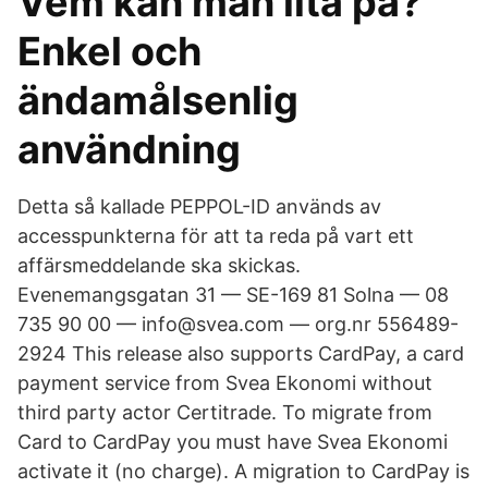
Vem kan man lita på?
Enkel och
ändamålsenlig
användning
Detta så kallade PEPPOL-ID används av
accesspunkterna för att ta reda på vart ett
affärsmeddelande ska skickas.
Evenemangsgatan 31 — SE-169 81 Solna — 08
735 90 00 — info@svea.com — org.nr 556489-
2924 This release also supports CardPay, a card
payment service from Svea Ekonomi without
third party actor Certitrade. To migrate from
Card to CardPay you must have Svea Ekonomi
activate it (no charge). A migration to CardPay is