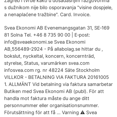
Zagreb i tvrde kako u dosadašnjim razgovorima
s dužnikom nije bilo osporavanja "visine dospjele,
a nenaplaćene tražbine". Card. Invoice.
Svea Ekonomi AB Evenemangsgatan 31, SE‑169
81 Solna Tel. +46 8 735 90 00 | E‑post:
info@sveaekonomi.se Svea Ekonomi
AB,556489-2924 - På allabolag.se hittar du ,
bokslut, nyckeltal, koncern, koncernträd,
styrelse, Status, varumärken svea.com
infosvea.com rg. nr 48224 Säte Stockholm
VILLKOR - BETALNING VIA FAKTURA 20161005
1. ALLMÄNT Vid betalning via faktura samarbetar
Butiken med Svea Ekonomi AB (publ). För att
handla mot faktura måste du ange ditt
personnummer eller organisationsnummer.
Förutsättning för att få … Varning ⚠ Svea