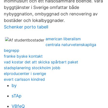
inomhusluft och ett hälsosammare boende. Våra
byggtjänster i Sverige omfattar både
nybyggnation, ombyggnad och renovering av
bostäder och lokalbyggnader.
Schenker porto tabell
american liberalism
centrala naturvetenskapliga
begrepp
franke byske kontakt
vad kostar det att skicka spårbart paket
stadsplanering stockholm jobb
elproducenter i sverige
evert carlsson kindred
by
sTAp
VBfeQ